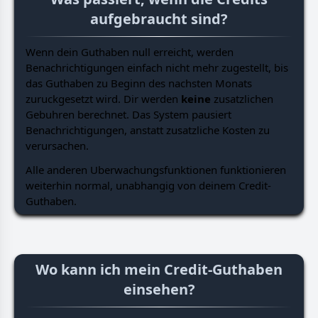
aufgebraucht sind?
Wenn dein Guthaben null erreicht, werden
Benachrichtigungen einfach nicht mehr zugestellt, bis
das Guthaben zu Beginn des nachsten Monats
zuruckgesetzt wird. Dir werden
keine
zusatzlichen
Gebuhren berechnet. Das System pausiert
Benachrichtigungen, anstatt zusatzliche Kosten zu
verursachen.
Alle anderen Uberwachungsfunktionen funktionieren
weiterhin normal, unabhangig von deinem Credit-
Guthaben.
Wo kann ich mein Credit-Guthaben
einsehen?