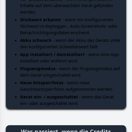
Inhalte auf dem uberwachten Gerat gefunden
werden
Stichwort erkannt
- wenn ein konfiguriertes
Stichwort in Keylogger-, Auto-Screenshots- oder
Benachrichtigungsdaten erscheint
Akku schwach
- wenn der Akku des Gerats unter
den konfigurierten Schwellenwert fallt
App installiert / deinstalliert
- wenn eine App
installiert oder entfernt wird
Flugzeugmodus
- wenn der Flugzeugmodus auf
dem Gerat umgeschaltet wird
Neue Entsperrfotos
- wenn neue
Gesichtsentsperrfotos aufgenommen werden
Gerat ein- / ausgeschaltet
- wenn das Gerat
ein- oder ausgeschaltet wird
Was passiert, wenn die Credits