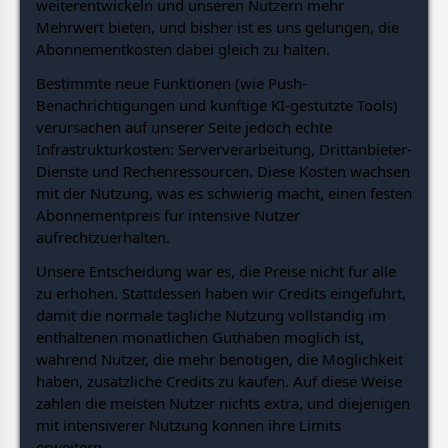
weiterentwickeln und unseren Nutzern mehr
Mehrwert bieten, und bisher ist es uns gelungen, die
Abonnementkosten dabei gleich zu halten.
Bestimmte neue Funktionen (wie Push-
Benachrichtigungen und kunftige KI-gestutzte Tools)
verursachen auf unserer Seite jedoch echte
Infrastrukturkosten: Serververarbeitung, Drittanbieter-
Dienste und Rechenressourcen. Diese Kosten wachsen
mit der Nutzung, was es schwierig macht, einen festen
Abonnementpreis fur intensive Nutzer
aufrechtzuerhalten.
Unsere Entscheidung war es, die Preise nicht fur alle
zu erhohen. Stattdessen haben wir Credits eingefuhrt,
damit die normale tagliche Nutzung vollstandig im
enthaltenen monatlichen Guthaben moglich ist,
wahrend Nutzer, die mehr benotigen, die Moglichkeit
haben, zusatzliche Credits zu kaufen. Auf diese Weise
zahlen die meisten Nutzer nichts extra, und diejenigen
mit intensiverer Nutzung konnen ihre Limits
erweitern.