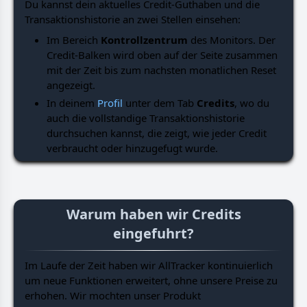
Du kannst dein aktuelles Credit-Guthaben und die
Transaktionshistorie an zwei Stellen einsehen:
Im Bereich
Kontrollzentrum
des Monitors. Der
Credit-Balken wird oben auf der Seite zusammen
mit der Zeit bis zum nachsten monatlichen Reset
angezeigt.
In deinem
Profil
unter dem Tab
Credits
, wo du
auch die vollstandige Transaktionshistorie
durchsuchen kannst, die zeigt, wie jeder Credit
verbraucht oder hinzugefugt wurde.
Warum haben wir Credits
eingefuhrt?
Im Laufe der Zeit haben wir AllTracker kontinuierlich
um neue Funktionen erweitert, ohne unsere Preise zu
erhohen. Wir mochten unser Produkt