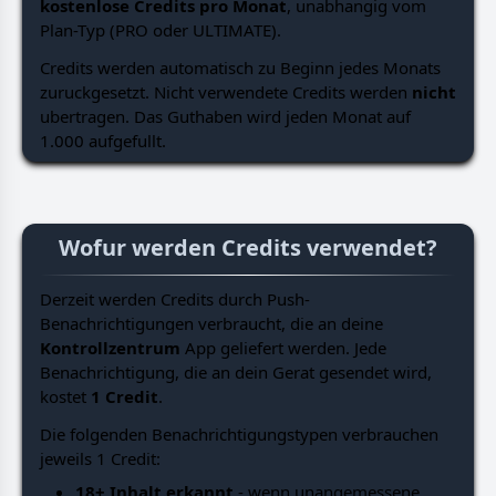
kostenlose Credits pro Monat
, unabhangig vom
Plan-Typ (PRO oder ULTIMATE).
Credits werden automatisch zu Beginn jedes Monats
zuruckgesetzt. Nicht verwendete Credits werden
nicht
ubertragen. Das Guthaben wird jeden Monat auf
1.000 aufgefullt.
Wofur werden Credits verwendet?
Derzeit werden Credits durch Push-
Benachrichtigungen verbraucht, die an deine
Kontrollzentrum
App geliefert werden. Jede
Benachrichtigung, die an dein Gerat gesendet wird,
kostet
1 Credit
.
Die folgenden Benachrichtigungstypen verbrauchen
jeweils 1 Credit:
18+ Inhalt erkannt
- wenn unangemessene