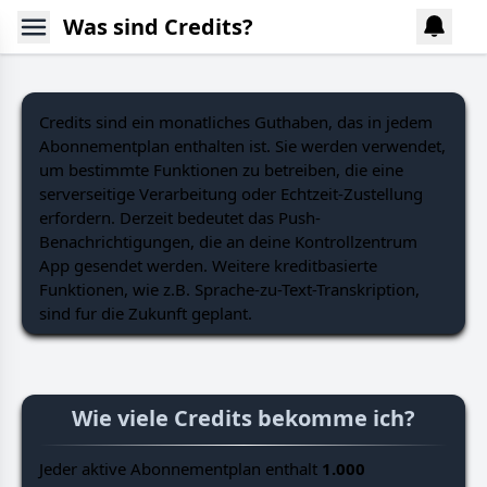
Was sind Credits?
Credits sind ein monatliches Guthaben, das in jedem
Abonnementplan enthalten ist. Sie werden verwendet,
um bestimmte Funktionen zu betreiben, die eine
serverseitige Verarbeitung oder Echtzeit-Zustellung
erfordern. Derzeit bedeutet das Push-
Benachrichtigungen, die an deine Kontrollzentrum
App gesendet werden. Weitere kreditbasierte
Funktionen, wie z.B. Sprache-zu-Text-Transkription,
sind fur die Zukunft geplant.
Wie viele Credits bekomme ich?
Jeder aktive Abonnementplan enthalt
1.000