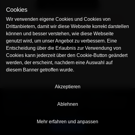
APK HERUNTERLADEN
Cookies
Nachdem Sie die App auf diesem Gerät installiert
Wir verwenden eigene Cookies und Cookies von
haben, kehren Sie zu dieser Seite zurück und klicken
Drittanbietern, damit wir diese Webseite korrekt darstellen
Sie oben auf 'App öffnen'.
können und besser verstehen, wie diese Webseite
genutzt wird, um unser Angebot zu verbessern. Eine
ANLEITUNG
Entscheidung über die Erlaubnis zur Verwendung von
Cookies kann jederzeit über den Cookie-Button geändert
werden, der erscheint, nachdem eine Auswahl auf
diesem Banner getroffen wurde.
Akzeptieren
© AllTracker 2014-2026, Alle Rechte vorbehalten
alltracker.org
alltracker.de
alltracker.su
alltracker-family.com
alltracker-business.com
Ablehnen
RECHTSINFORMATION:
Nutzungsbedingungen
Datenschutzerklärung
Cookies und Tracking Hinweis
Impressum
Mehr erfahren und anpassen
Deutsch