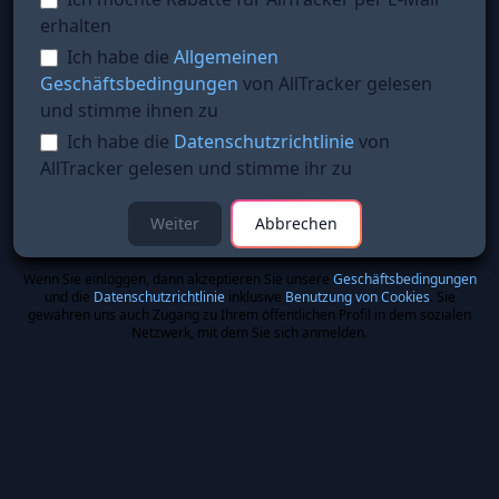
erhalten
Ich habe die
Allgemeinen
Geschäftsbedingungen
von AllTracker gelesen
und stimme ihnen zu
Ich habe die
Datenschutzrichtlinie
von
AllTracker gelesen und stimme ihr zu
Weiter
Abbrechen
Wenn Sie einloggen, dann akzeptieren Sie unsere
Geschäftsbedingungen
und die
Datenschutzrichtlinie
inklusive
Benutzung von Cookies
. Sie
gewähren uns auch Zugang zu Ihrem öffentlichen Profil in dem sozialen
Netzwerk, mit dem Sie sich anmelden.