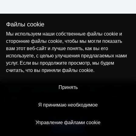
Файлы cookie
Мы используем наши собственные файлы cookie и
сторонние файлы cookie, чтобы мы могли показать
вам этот веб-сайт и лучше понять, как вы его
используете, с целью улучшения предлагаемых нами
услуг. Если вы продолжите просмотр, мы будем
считать, что вы приняли файлы cookie.
© AllTracker 2014-2026, Все права сохранены
Принять
alltracker.org
alltracker.de
alltracker.su
alltracker-family.com
alltracker-business.com
ЮРИДИЧЕСКАЯ ИНФОРМАЦИЯ:
Пользовательское соглашение
Я принимаю необходимое
Политика конфиденциальности
Примечание о Cookies и Трекинге
Контакт
Управление файлами cookie
Русский